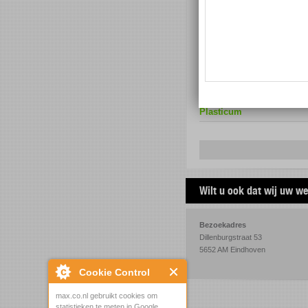
Plasticum
Wilt u ook dat wij uw w
Bezoekadres
Dillenburgstraat 53
5652 AM Eindhoven
Cookie Control
max.co.nl gebruikt cookies om
statistieken te meten in Google