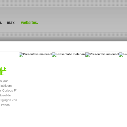
n.
max.
websites.
ALE
GLOBAL
INTERNE
PO
IE
MARKETING
COMMUNICATIE
De ma
Continu
Hovenring
Di
0 jaar.
Purac verkoopt haar producten
MAX ontwikkelt ook interne
is na
 jubileum
wereldwijd. Ze worden in meer
campagnes. Een mooi voorbeeld is
de bo
‘Curious P’.
eindproducten gebruikt dan je denkt.
‘Fortune cookies’ voor PURAC,
breng
tueel de
Van huidverzorgingsproducten,
onderdeel van CSM. We moesten de
‘beel
stigingen van
voedingsmiddelen tot en met
‘core values’; Passion, Partnership
voord
 zetten.
medicijnen. De uitingen zijn kort en
en Performance tussen de oren van
voor 
bondig. De visuals laten in één
alle 1.100 medewerkers zien te
oogopslag zien wat Purac voor de
krijgen. Iedereen kreeg via fortune
eindgebruiker betekent.
cookies een uitnodiging om hun
ideeën te sturen naar een speciaal
Lumens Groep
Purac
SR