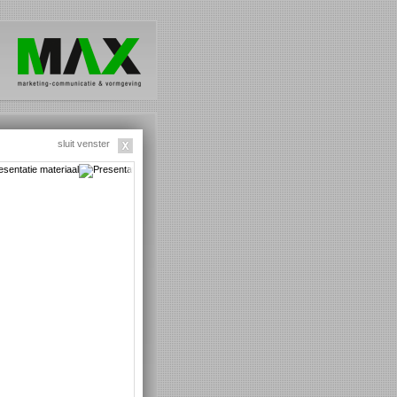
sluit venster
STCARDS
FACTSHEETS
rkt waarin Purac zich begeeft
Naast de visueel ingestoken
agnostiek Voor U
Assembléon
CONVOI
tuurlijk hoogst technisch. Om
postcards gebruiken we voor meer
odschap duidelijk over te
inhoud de factsheets. Zodoende kan
en gebruiken we veel
Purac tijdens internationale beurzen
dtaal’. Visuals maken direct het
potentiele klanten ook de
eel van Purac ingrediënten
specificaties van haar producten
de eindgebruiker duidelijk.
tonen, als ‘bewijslast’ voor de unieke
karakteristieken.
De Meeuw
Favory C10
E / SRE Milieudienst