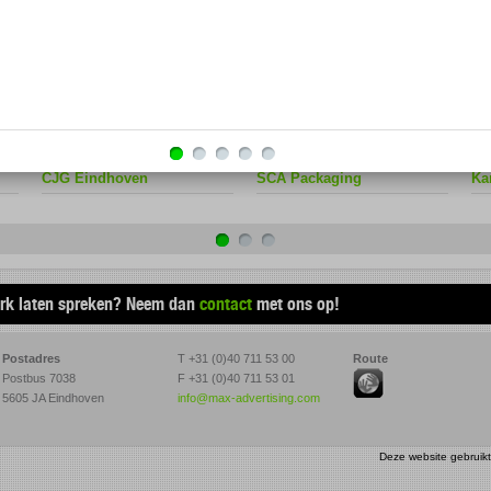
ontwikkelde website, met een
giftshop voor de winnaars.
De campagne werd ondersteund
met posters, mailshots en echte
eetbare cookies in de kantines.
CJG Eindhoven
SCA Packaging
Ka
erk laten spreken? Neem dan
contact
met ons op!
Postadres
T +31 (0)40 711 53 00
Route
Postbus 7038
F +31 (0)40 711 53 01
5605 JA Eindhoven
info@max-advertising.com
Deze website gebruik