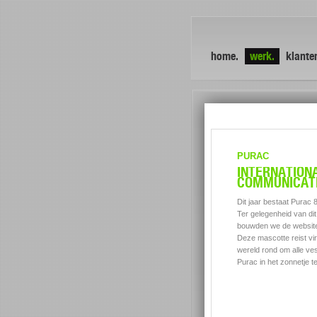
home.
werk.
klante
PURAC
INTERNATION
COMMUNICAT
FPC - beyond packaging
Dit jaar bestaat Purac 8
Ter gelegenheid van dit
bouwden we de website 
Deze mascotte reist vir
wereld rond om alle ve
Purac in het zonnetje te
Buys Zoenen